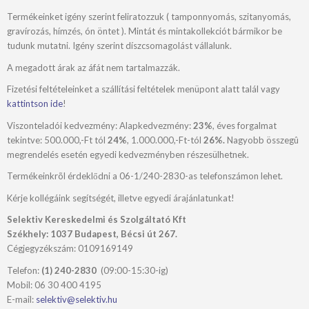
Termékeinket igény szerint feliratozzuk ( tamponnyomás, szitanyomás,
gravírozás, hímzés, ón öntet ). Mintát és mintakollekciót bármikor be
tudunk mutatni. Igény szerint díszcsomagolást vállalunk.
A megadott árak az áfát nem tartalmazzák.
Fizetési feltételeinket a szállítási feltételek menüpont alatt talál vagy
kattintson ide
!
Viszonteladói kedvezmény: Alapkedvezmény:
23%
, éves forgalmat
tekintve: 500.000,-Ft tól
24%
, 1.000.000,-Ft-tól
26%.
Nagyobb összegû
megrendelés esetén egyedi kedvezményben részesülhetnek.
Termékeinkrõl érdeklődni a 06-1/240-2830-as telefonszámon lehet.
Kérje kollégáink segítségét, illetve egyedi árajánlatunkat!
Selektiv Kereskedelmi és Szolgáltató Kft
Székhely: 1037 Budapest, Bécsi út 267.
Cégjegyzékszám: 0109169149
Telefon:
(1) 240-2830
(09:00-15:30-ig)
Mobil: 06 30 400 4195
E-mail:
selektiv@selektiv.hu