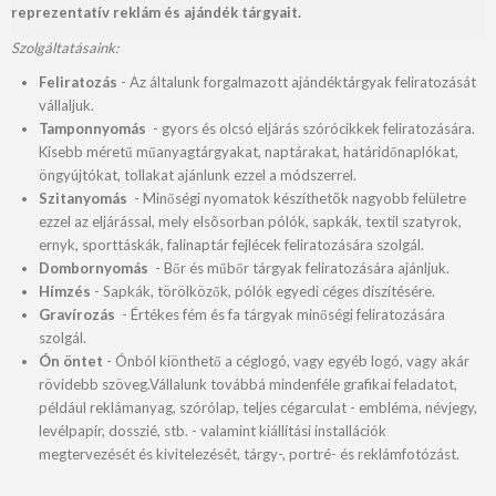
reprezentatív reklám és ajándék tárgyait.
Szolgáltatásaink:
Feliratozás
- Az általunk forgalmazott ajándéktárgyak feliratozását
vállaljuk.
Tamponnyomás
- gyors és olcsó eljárás szórócikkek feliratozására.
Kisebb méretű műanyagtárgyakat, naptárakat, határidőnaplókat,
öngyújtókat, tollakat ajánlunk ezzel a módszerrel.
Szitanyomás
- Minőségi nyomatok készíthetõk nagyobb felületre
ezzel az eljárással, mely elsõsorban pólók, sapkák, textil szatyrok,
ernyk, sporttáskák, falinaptár fejlécek feliratozására szolgál.
Dombornyomás
- Bőr és műbőr tárgyak feliratozására ajánljuk.
Hímzés
- Sapkák, törölközők, pólók egyedi céges díszítésére.
Gravírozás
- Értékes fém és fa tárgyak minőségi feliratozására
szolgál.
Ón öntet
- Ónból kiönthető a céglogó, vagy egyéb logó, vagy akár
rövidebb szöveg.Vállalunk továbbá mindenféle grafikai feladatot,
például reklámanyag, szórólap, teljes cégarculat - embléma, névjegy,
levélpapír, dosszié, stb. - valamint kiállítási installációk
megtervezését és kivitelezését, tárgy-, portré- és reklámfotózást.