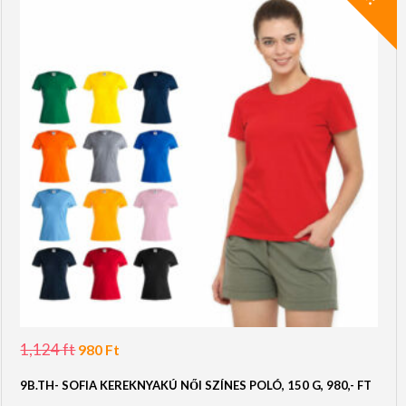
1,124
ft
Original
Current
980
Ft
price
price
was:
is:
9B.TH- SOFIA KEREKNYAKÚ NŐI SZÍNES POLÓ, 150 G, 980,- FT
1,124 Ft.
980 Ft.