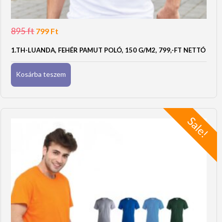
895
ft
Original
Current
799
Ft
price
price
was:
is:
1.TH-LUANDA, FEHÉR PAMUT POLÓ, 150 G/M2, 799,-FT NETTÓ
895 Ft.
799 Ft.
Kosárba teszem