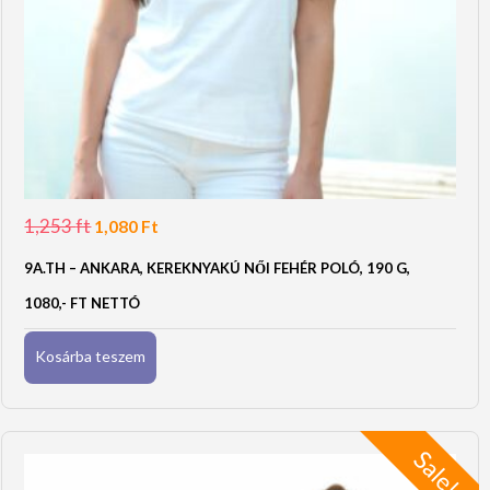
1,253
ft
Original
Current
1,080
Ft
price
price
was:
is:
9A.TH – ANKARA, KEREKNYAKÚ NŐI FEHÉR POLÓ, 190 G,
1,253 Ft.
1,080 Ft.
1080,- FT NETTÓ
Kosárba teszem