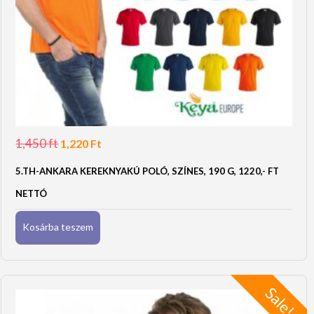
1,450
ft
Original
Current
1,220
Ft
price
price
was:
is:
5.TH-ANKARA KEREKNYAKÚ POLÓ, SZÍNES, 190 G, 1220,- FT
1,450 Ft.
1,220 Ft.
NETTÓ
Kosárba teszem