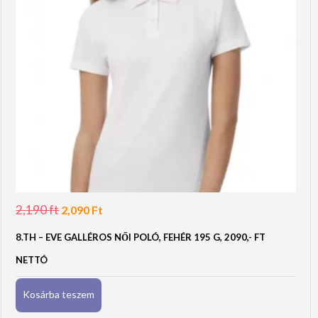
2,190
ft
Original
Current
2,090
Ft
price
price
was:
is:
8.TH – EVE GALLÉROS NŐI POLÓ, FEHÉR 195 G, 2090,- FT
2,190 Ft.
2,090 Ft.
NETTÓ
Kosárba teszem