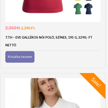
2,350
ft
Original
Current
2,290
Ft
price
price
was:
is:
7.TH – EVE GALLÉROS NŐI POLÓ, SZÍNES, 195 G, 2290,- FT
2,350 Ft.
2,290 Ft.
NETTÓ
Kosárba teszem