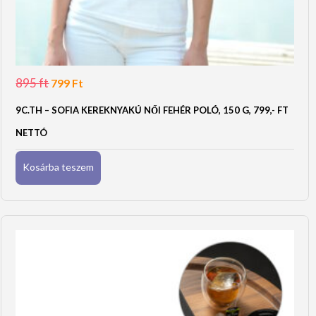
895
ft
Original
Current
799
Ft
price
price
was:
is:
9C.TH – SOFIA KEREKNYAKÚ NŐI FEHÉR POLÓ, 150 G, 799,- FT
895 Ft.
799 Ft.
NETTÓ
Kosárba teszem