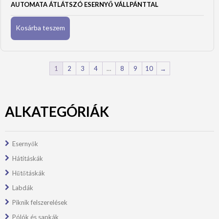
AUTOMATA ÁTLÁTSZÓ ESERNYŐ VÁLLPÁNTTAL
Kosárba teszem
1
2
3
4
…
8
9
10
→
ALKATEGÓRIÁK
Esernyők
Hátitáskák
Hűtőtáskák
Labdák
Piknik felszerelések
Pólók és sapkák