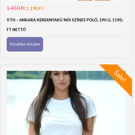
1,450
ft
Original
Current
1,190
Ft
price
price
was:
is:
9.TH – ANKARA KEREKNYAKÚ NŐI SZÍNES POLÓ, 190 G, 1190,-
1,450 Ft.
1,190 Ft.
FT NETTÓ
Kosárba teszem