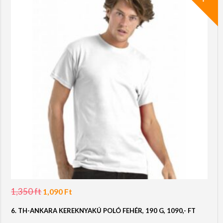
1,350
ft
Original
Current
1,090
Ft
price
price
was:
is:
6. TH-ANKARA KEREKNYAKÚ POLÓ FEHÉR, 190 G, 1090,- FT
1,350 Ft.
1,090 Ft.