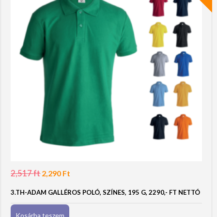
2,517
ft
Original
Current
2,290
Ft
price
price
was:
is:
3.TH-ADAM GALLÉROS POLÓ, SZÍNES, 195 G, 2290,- FT NETTÓ
2,517 Ft.
2,290 Ft.
Kosárba teszem