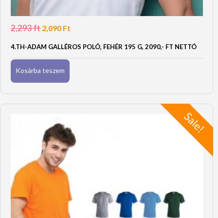
2,293
ft
Original
Current
2,090
Ft
price
price
was:
is:
4.TH-ADAM GALLÉROS POLÓ, FEHÉR 195 G, 2090,- FT NETTÓ
2,293 Ft.
2,090 Ft.
Kosárba teszem