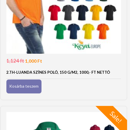
1,124
ft
Original
Current
1,000
Ft
price
price
was:
is:
2.TH-LUANDA SZÍNES POLÓ, 150 G/M2, 1000,- FT NETTÓ
1,124 Ft.
1,000 Ft.
Kosárba teszem