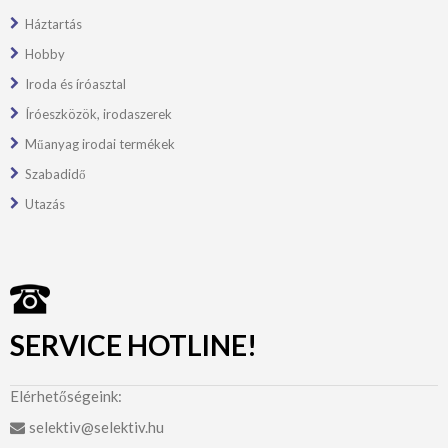
Háztartás
Hobby
Iroda és íróasztal
Íróeszközök, irodaszerek
Műanyag irodai termékek
Szabadidő
Utazás
SERVICE HOTLINE!
Elérhetőségeink:
selektiv@selektiv.hu