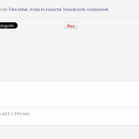
ség
riák:
Fém tollak
,
Iroda és íróasztal
,
Íróeszközök, irodaszerek
ta. ø11 x 141 mm