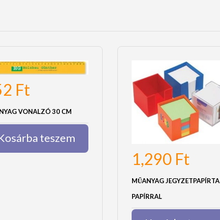
52
Ft
NYAG VONALZÓ 30 CM
Kosárba teszem
1,290
Ft
MŰANYAG JEGYZETPAPÍRT
PAPÍRRAL