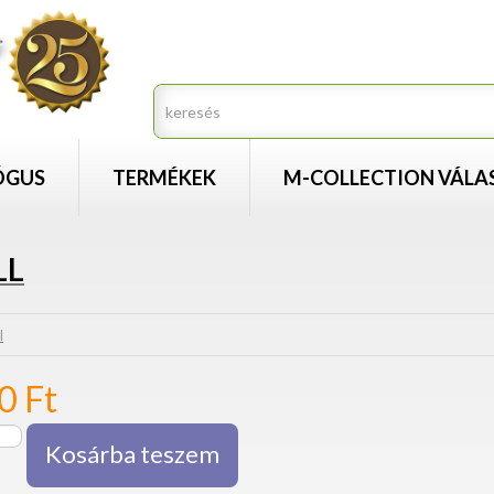
ÓGUS
TERMÉKEK
M-COLLECTION VÁLA
LL
l
30
Ft
Kosárba teszem
o
oll