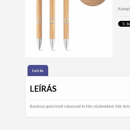
mennyi
Kategó
Leírás
LEÍRÁS
Bambusz golyóstoll csipesszel és fém részletekkel. Kék tin