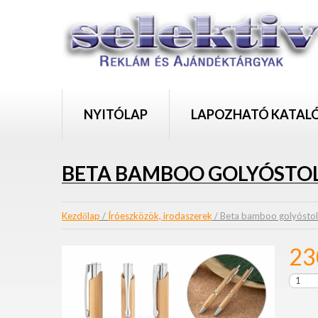
NYITÓLAP
LAPOZHATÓ KATAL
BETA BAMBOO GOLYÓSTO
Kezdőlap
/
Íróeszközök, irodaszerek
/ Beta bamboo golyóstol
2
Beta
bambo
golyóst