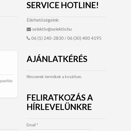
SERVICE HOTLINE!
Elérhetőségeink:
selektiv@selektiv.hu
06 (1) 240-2830 / 06 (30) 400 4195
AJÁNLATKÉRÉS
Nincsenek termékek a kosárban.
apacitás
FELIRATKOZÁS A
HÍRLEVELÜNKRE
Email
*