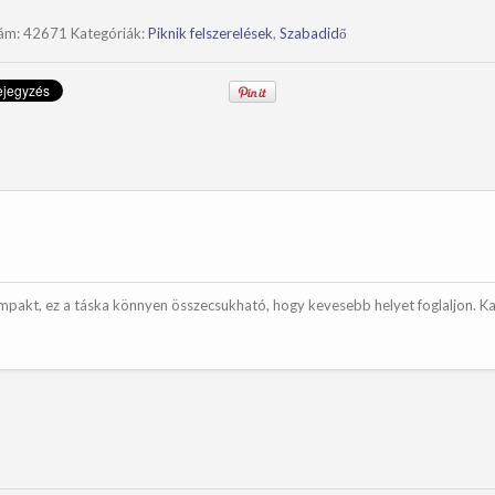
ség
zám:
42671
Kategóriák:
Piknik felszerelések
,
Szabadidő
kompakt, ez a táska könnyen összecsukható, hogy kevesebb helyet foglaljon. K