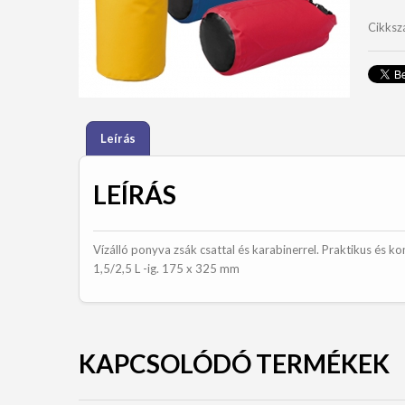
mennyi
Cikks
Leírás
LEÍRÁS
Vízálló ponyva zsák csattal és karabinerrel. Praktikus és 
1,5/2,5 L -ig. 175 x 325 mm
KAPCSOLÓDÓ TERMÉKEK