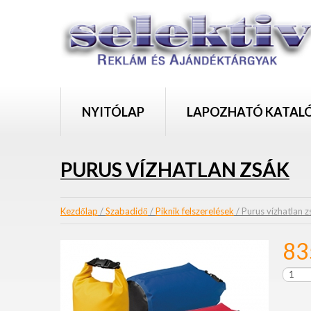
NYITÓLAP
LAPOZHATÓ KATAL
PURUS VÍZHATLAN ZSÁK
Kezdőlap
/
Szabadidő
/
Piknik felszerelések
/ Purus vízhatlan z
8
Purus
vízhatl
zsák