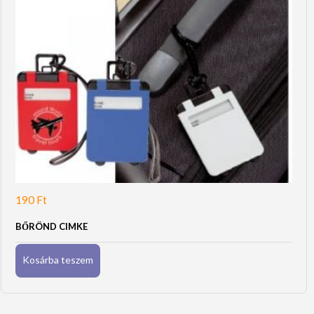
190
Ft
BŐRÖND CIMKE
Kosárba teszem