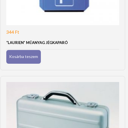
344
Ft
“LAURIEN” MŰANYAG JÉGKAPARÓ
Kosárba teszem