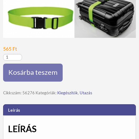
565
Ft
"Neo"
bőrönd
pánt
Kosárba teszem
mennyiség
Cikkszám:
56276
Kategóriák:
Kiegészítők
,
Utazás
Leírás
LEÍRÁS