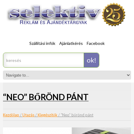
Szállítási infók
Ajánlatkérés
Facebook
“NEO” BŐRÖND PÁNT
Kezdőlap
/
Utazás
/
Kiegészítők
/ “Neo” bőrönd pánt