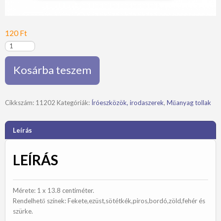
120
Ft
"Oleg"
Plastic
golyóstoll
Kosárba teszem
mennyiség
Cikkszám:
11202
Kategóriák:
Íróeszközök, irodaszerek
,
Műanyag tollak
Leírás
LEÍRÁS
Mérete: 1 x 13.8 centiméter.
Rendelhető színek: Fekete,ezüst,sötétkék,piros,bordó,zöld,fehér és
szürke.