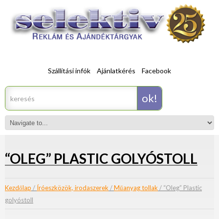
Szállítási infók
Ajánlatkérés
Facebook
“OLEG” PLASTIC GOLYÓSTOLL
Kezdőlap
/
Íróeszközök, irodaszerek
/
Műanyag tollak
/ “Oleg” Plastic
golyóstoll