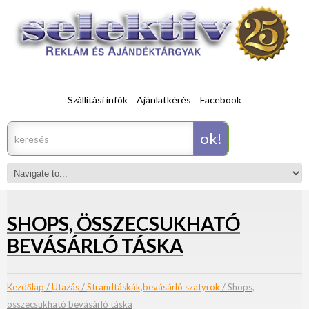
Szállítási infók
Ajánlatkérés
Facebook
SHOPS, ÖSSZECSUKHATÓ
BEVÁSÁRLÓ TÁSKA
Kezdőlap
/
Utazás
/
Strandtáskák,bevásárló szatyrok
/ Shops,
összecsukható bevásárló táska