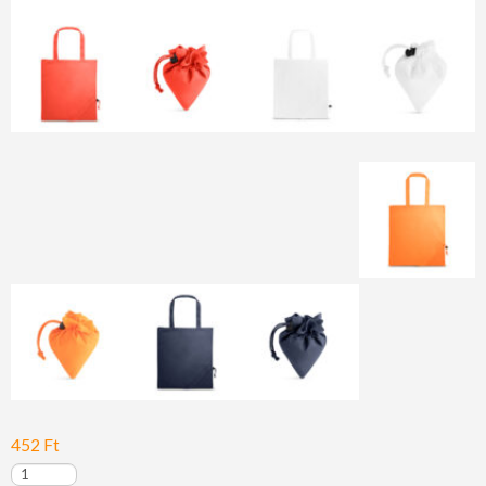
452
Ft
Shops,