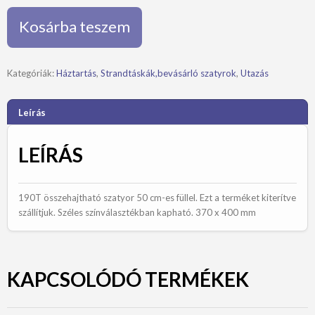
összecsukható
bevásárló
Kosárba teszem
táska
mennyiség
Kategóriák:
Háztartás
,
Strandtáskák,bevásárló szatyrok
,
Utazás
Leírás
LEÍRÁS
190T összehajtható szatyor 50 cm-es füllel. Ezt a terméket kiterítve
szállítjuk. Széles színválasztékban kapható. 370 x 400 mm
KAPCSOLÓDÓ TERMÉKEK