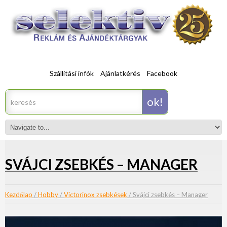
Szállítási infók
Ajánlatkérés
Facebook
SVÁJCI ZSEBKÉS – MANAGER
Kezdőlap
/
Hobby
/
Victorinox zsebkések
/ Svájci zsebkés – Manager