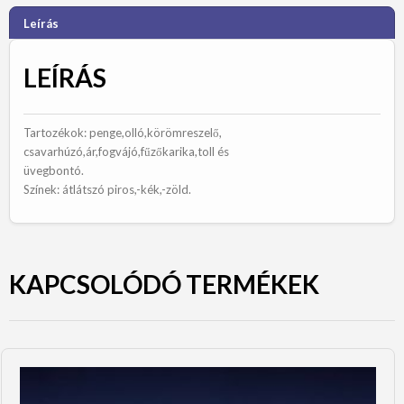
Leírás
LEÍRÁS
Tartozékok: penge,olló,körömreszelő,
csavarhúzó,ár,fogvájó,fűzőkarika,toll és
üvegbontó.
Színek: átlátszó piros,-kék,-zöld.
KAPCSOLÓDÓ TERMÉKEK