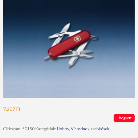
7,207
Ft
Elfogyott
Cikkszám:
50150
Kategóriák:
Hobby
,
Victorinox zsebkések