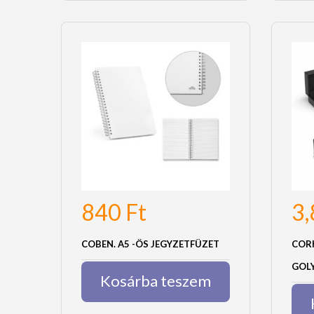
840
Ft
3
COBEN. A5 -ÖS JEGYZETFÜZET
CORK
GOL
Kosárba teszem