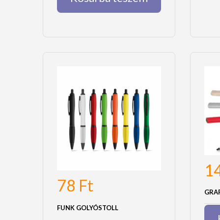
1
78
Ft
GRA
FUNK GOLYÓSTOLL