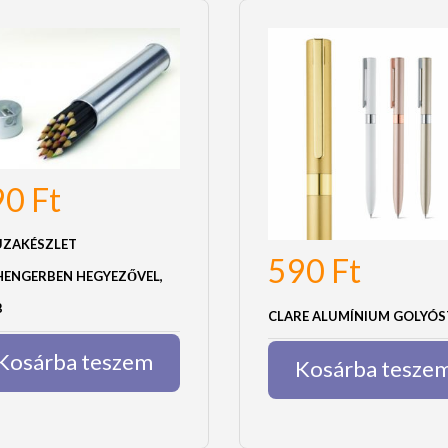
90
Ft
UZAKÉSZLET
590
Ft
HENGERBEN HEGYEZŐVEL,
B
CLARE ALUMÍNIUM GOLYÓS
Kosárba teszem
Kosárba tesze