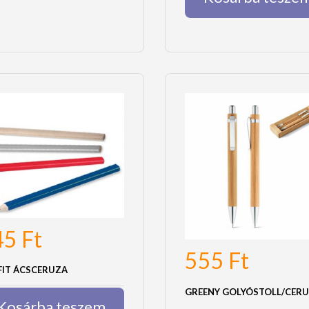
45
Ft
555
Ft
FIT ÁCSCERUZA
GREENY GOLYÓSTOLL/CER
Kosárba teszem