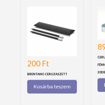
8
CER
200
Ft
FÉM
20D
BRENTANO CERUZASZETT
Kosárba teszem