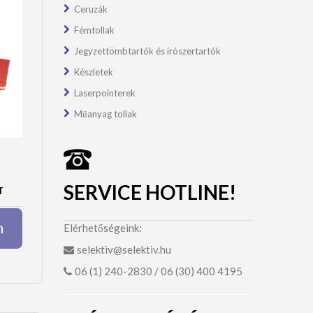
Ceruzák
Fémtollak
Jegyzettömbtartók és írószertartók
Készletek
Laserpointerek
Műanyag tollak
SERVICE HOTLINE!
T
m
Elérhetőségeink:
selektiv@selektiv.hu
06 (1) 240-2830 / 06 (30) 400 4195